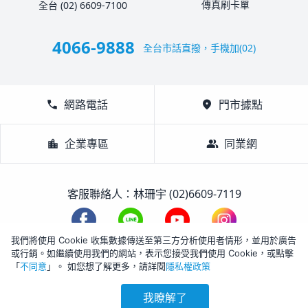
傳真刷卡單
全台 (02) 6609-7100
4066-9888
全台市話直撥，手機加(02)
call
網路電話
location_on
門市據點
location_city
企業專區
group
同業網
客服聯絡人：林珊宇 (02)6609-7119
我們將使用 Cookie 收集數據傳送至第三方分析使用者情形，並用於廣告
或行銷。如繼續使用我們的網站，表示您接受我們使用 Cookie，或點擊
1988-2026 © Lifetour All Rights Reserved.
「
不同意
」。 如您想了解更多，請詳閱
隱私權政策
我瞭解了