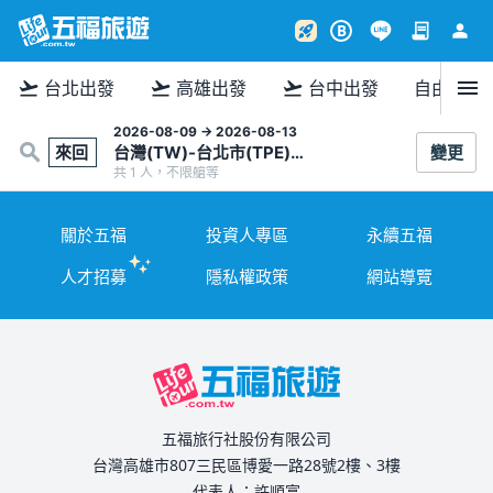
contract
person
rocket_launch
B
menu
flight_takeoff
flight_takeoff
flight_takeoff
台北出發
高雄出發
台中出發
自由行
2026-08-09 → 2026-08-13
來回
台灣(TW)-台北市(TPE) →
變更
共 1 人，不限艙等
關於五福
投資人專區
永續五福
人才招募
隱私權政策
網站導覽
五福旅行社股份有限公司
台灣高雄市807三民區博愛一路28號2樓、3樓
代表人：許順富